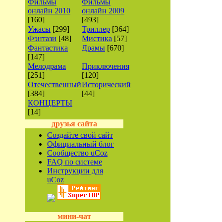
Фильмы
Фильмы
онлайн 2010
онлайн 2009
[160]
[493]
Ужасы
[299]
Триллер
[364]
Фэнтази
[48]
Мистика
[57]
Фантастика
Драмы
[670]
[147]
Мелодрама
Приключения
[251]
[120]
Отечественный
Исторический
[384]
[44]
КОНЦЕРТЫ
[14]
друзья сайта
Создайте свой сайт
Официальный блог
Сообщество uCoz
FAQ по системе
Инструкции для
uCoz
мини-чат