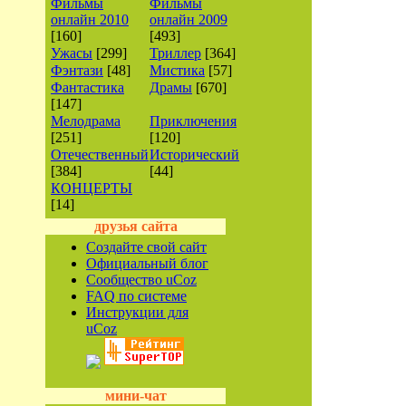
Фильмы
Фильмы
онлайн 2010
онлайн 2009
[160]
[493]
Ужасы
[299]
Триллер
[364]
Фэнтази
[48]
Мистика
[57]
Фантастика
Драмы
[670]
[147]
Мелодрама
Приключения
[251]
[120]
Отечественный
Исторический
[384]
[44]
КОНЦЕРТЫ
[14]
друзья сайта
Создайте свой сайт
Официальный блог
Сообщество uCoz
FAQ по системе
Инструкции для
uCoz
мини-чат