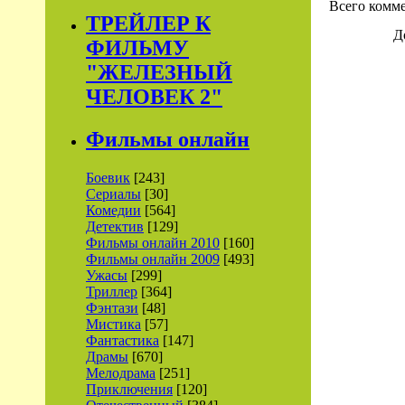
Всего комм
ТРЕЙЛЕР К
Д
ФИЛЬМУ
"ЖЕЛЕЗНЫЙ
ЧЕЛОВЕК 2"
Фильмы онлайн
Боевик
[243]
Сериалы
[30]
Комедии
[564]
Детектив
[129]
Фильмы онлайн 2010
[160]
Фильмы онлайн 2009
[493]
Ужасы
[299]
Триллер
[364]
Фэнтази
[48]
Мистика
[57]
Фантастика
[147]
Драмы
[670]
Мелодрама
[251]
Приключения
[120]