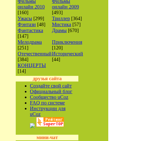
Фильмы
Фильмы
онлайн 2010
онлайн 2009
[160]
[493]
Ужасы
[299]
Триллер
[364]
Фэнтази
[48]
Мистика
[57]
Фантастика
Драмы
[670]
[147]
Мелодрама
Приключения
[251]
[120]
Отечественный
Исторический
[384]
[44]
КОНЦЕРТЫ
[14]
друзья сайта
Создайте свой сайт
Официальный блог
Сообщество uCoz
FAQ по системе
Инструкции для
uCoz
мини-чат