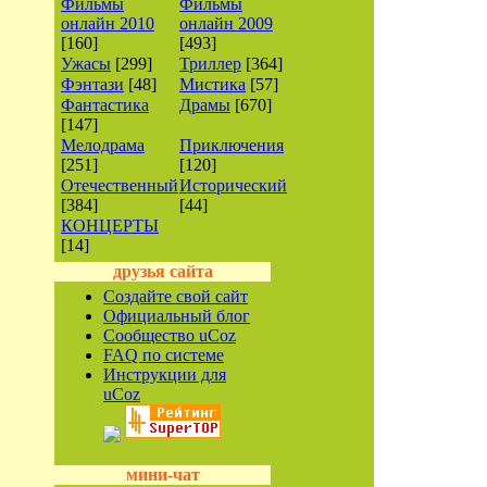
Фильмы
Фильмы
онлайн 2010
онлайн 2009
[160]
[493]
Ужасы
[299]
Триллер
[364]
Фэнтази
[48]
Мистика
[57]
Фантастика
Драмы
[670]
[147]
Мелодрама
Приключения
[251]
[120]
Отечественный
Исторический
[384]
[44]
КОНЦЕРТЫ
[14]
друзья сайта
Создайте свой сайт
Официальный блог
Сообщество uCoz
FAQ по системе
Инструкции для
uCoz
мини-чат