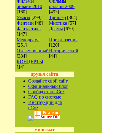
Фильмы
Фильмы
онлайн 2010
онлайн 2009
[160]
[493]
Ужасы
[299]
Триллер
[364]
Фэнтази
[48]
Мистика
[57]
Фантастика
Драмы
[670]
[147]
Мелодрама
Приключения
[251]
[120]
Отечественный
Исторический
[384]
[44]
КОНЦЕРТЫ
[14]
друзья сайта
Создайте свой сайт
Официальный блог
Сообщество uCoz
FAQ по системе
Инструкции для
uCoz
мини-чат