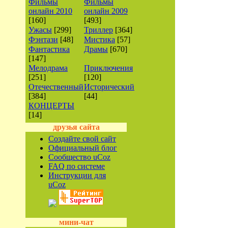
Фильмы
Фильмы
онлайн 2010
онлайн 2009
[160]
[493]
Ужасы
[299]
Триллер
[364]
Фэнтази
[48]
Мистика
[57]
Фантастика
Драмы
[670]
[147]
Мелодрама
Приключения
[251]
[120]
Отечественный
Исторический
[384]
[44]
КОНЦЕРТЫ
[14]
друзья сайта
Создайте свой сайт
Официальный блог
Сообщество uCoz
FAQ по системе
Инструкции для
uCoz
мини-чат