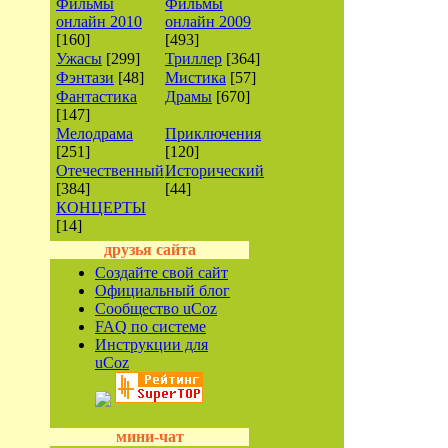
Фильмы
Фильмы
онлайн 2010
онлайн 2009
[160]
[493]
Ужасы
[299]
Триллер
[364]
Фэнтази
[48]
Мистика
[57]
Фантастика
Драмы
[670]
[147]
Мелодрама
Приключения
[251]
[120]
Отечественный
Исторический
[384]
[44]
КОНЦЕРТЫ
[14]
друзья сайта
Создайте свой сайт
Официальный блог
Сообщество uCoz
FAQ по системе
Инструкции для
uCoz
мини-чат