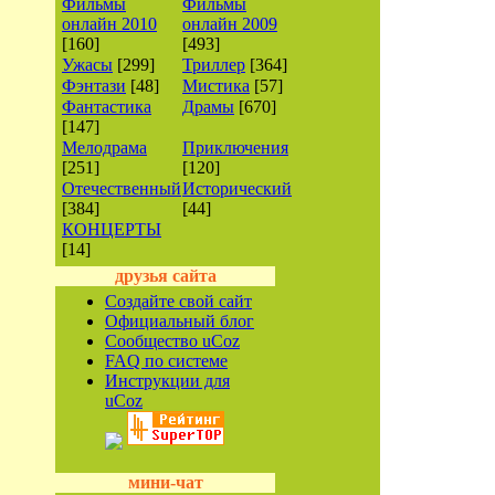
Фильмы
Фильмы
онлайн 2010
онлайн 2009
[160]
[493]
Ужасы
[299]
Триллер
[364]
Фэнтази
[48]
Мистика
[57]
Фантастика
Драмы
[670]
[147]
Мелодрама
Приключения
[251]
[120]
Отечественный
Исторический
[384]
[44]
КОНЦЕРТЫ
[14]
друзья сайта
Создайте свой сайт
Официальный блог
Сообщество uCoz
FAQ по системе
Инструкции для
uCoz
мини-чат