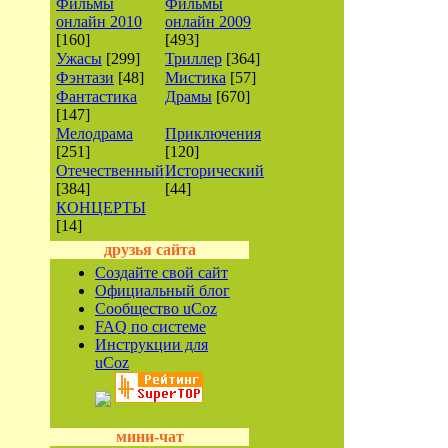
Фильмы
Фильмы
онлайн 2010
онлайн 2009
[160]
[493]
Ужасы
[299]
Триллер
[364]
Фэнтази
[48]
Мистика
[57]
Фантастика
Драмы
[670]
[147]
Мелодрама
Приключения
[251]
[120]
Отечественный
Исторический
[384]
[44]
КОНЦЕРТЫ
[14]
друзья сайта
Создайте свой сайт
Официальный блог
Сообщество uCoz
FAQ по системе
Инструкции для
uCoz
мини-чат