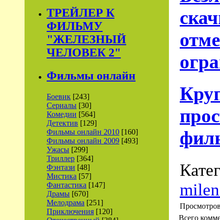
ТРЕЙЛЕР К
ска
ФИЛЬМУ
отме
"ЖЕЛЕЗНЫЙ
ЧЕЛОВЕК 2"
огра
Фильмы онлайн
Круп
Боевик
[243]
Сериалы
[30]
прос
Комедии
[564]
Детектив
[129]
филь
Фильмы онлайн 2010
[160]
Фильмы онлайн 2009
[493]
Ужасы
[299]
Триллер
[364]
Кате
Фэнтази
[48]
Мистика
[57]
milen
Фантастика
[147]
Драмы
[670]
Мелодрама
[251]
Просмотро
Приключения
[120]
Всего комм