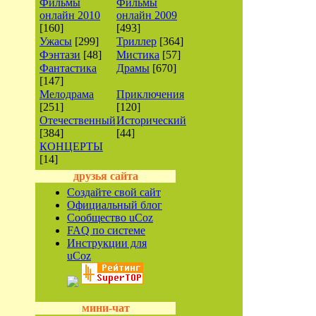
Фильмы
Фильмы
онлайн 2010
онлайн 2009
[160]
[493]
Ужасы
[299]
Триллер
[364]
Фэнтази
[48]
Мистика
[57]
Фантастика
Драмы
[670]
[147]
Мелодрама
Приключения
[251]
[120]
Отечественный
Исторический
[384]
[44]
КОНЦЕРТЫ
[14]
друзья сайта
Создайте свой сайт
Официальный блог
Сообщество uCoz
FAQ по системе
Инструкции для
uCoz
мини-чат