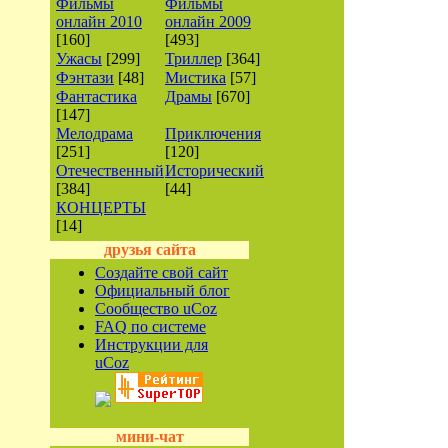
Фильмы
Фильмы
онлайн 2010
онлайн 2009
[160]
[493]
Ужасы
[299]
Триллер
[364]
Фэнтази
[48]
Мистика
[57]
Фантастика
Драмы
[670]
[147]
Мелодрама
Приключения
[251]
[120]
Отечественный
Исторический
[384]
[44]
КОНЦЕРТЫ
[14]
друзья сайта
Создайте свой сайт
Официальный блог
Сообщество uCoz
FAQ по системе
Инструкции для
uCoz
мини-чат