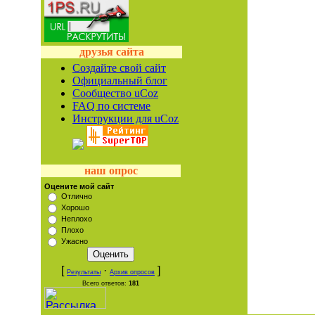
друзья сайта
Создайте свой сайт
Официальный блог
Сообщество uCoz
FAQ по системе
Инструкции для uCoz
наш опрос
Оцените мой сайт
Отлично
Хорошо
Неплохо
Плохо
Ужасно
[
·
]
Результаты
Архив опросов
Всего ответов:
181