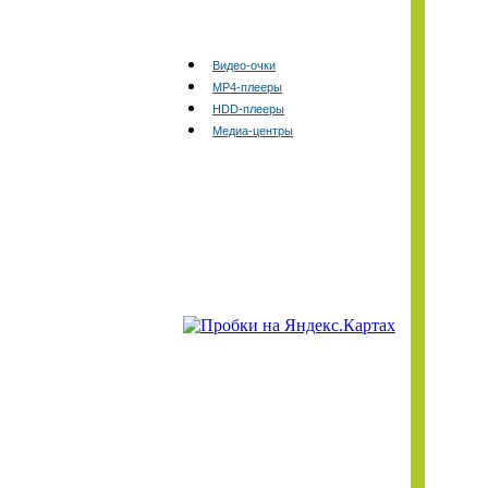
Видео-очки
MP4-плееры
HDD-плееры
Медиа-центры