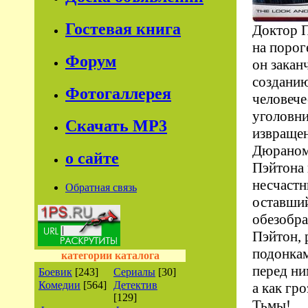
Гостевая книга
Доктор П
на порог
Форум
он закан
созданию
Фотогаллерея
человече
уголовни
Скачать МР3
извраще
Дюраном 
о сайте
Пэйтона 
несчаст
Обратная связь
оставши
обезобра
Пэйтон, 
подонкам
категории каталога
перед ни
Боевик
[243]
Сериалы
[30]
Комедии
[564]
Детектив
а как гр
[129]
Тьмы!