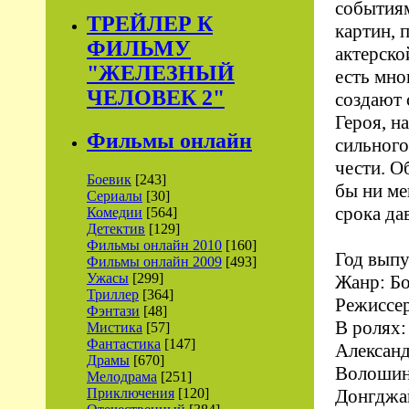
событиям
ТРЕЙЛЕР К
картин, 
ФИЛЬМУ
актерско
"ЖЕЛЕЗНЫЙ
есть мно
ЧЕЛОВЕК 2"
создают 
Героя, н
Фильмы онлайн
сильного
чести. О
Боевик
[243]
бы ни ме
Сериалы
[30]
срока да
Комедии
[564]
Детектив
[129]
Фильмы онлайн 2010
[160]
Год выпу
Фильмы онлайн 2009
[493]
Ужасы
[299]
Жанр: Б
Триллер
[364]
Режиссер
Фэнтази
[48]
В ролях:
Мистика
[57]
Фантастика
[147]
Алексан
Драмы
[670]
Волошин,
Мелодрама
[251]
Приключения
[120]
Донгджа