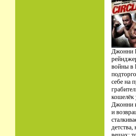
Джонни 
рейнджер
войны в 
подторго
себе на 
грабител
кошелёк 
Джонни и
и возвра
сталкива
детства,
вещах: т