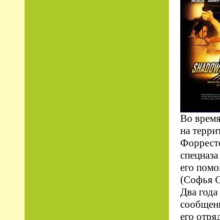
Во время
на терри
Форресте
спецназа
его помо
(Софья С
Два года
сообщен
его отря