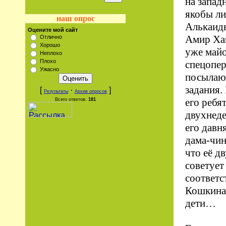
на запа
якобы л
наш опрос
Алькаиды
Оцените мой сайт
Амир Хан
Отлично
Хорошо
уже майо
Неплохо
Плохо
спецопер
Ужасно
посылают
задания.
[
·
]
Результаты
Архив опросов
его ребя
Всего ответов:
181
двухнеде
его давн
дама-чин
что её д
советует
соответс
Кошкина 
дети…