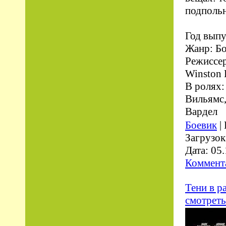
подполь
Год выпу
Жанр: Б
Режиссер
Winston
В ролях:
Вильямс,
Вардел
Боевик
|
Загрузок
Дата:
05.
Коммента
Тени в р
смотреть