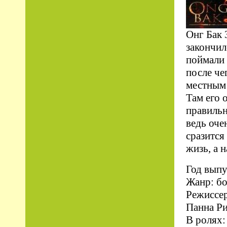
Онг Бак 
закончил
поймали 
после че
местным 
Там его 
правильн
ведь оче
сразится
жизь, а н
Год выпу
Жанр: б
Режиссер
Панна Рит
В ролях: