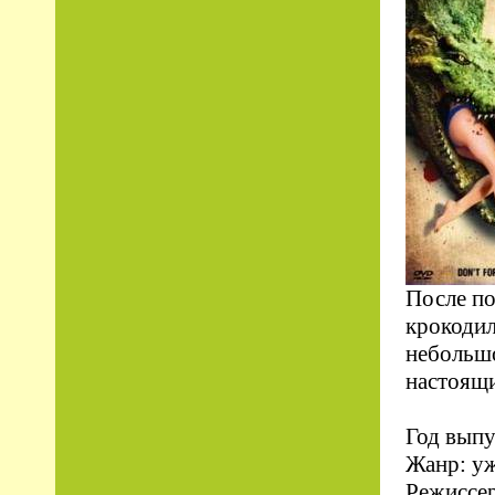
После по
крокодил
небольшо
настоящ
Год выпу
Жанр: уж
Режиссер: