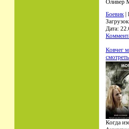
Оливер М
Боевик
|
Загрузок
Дата:
22.
Коммента
Ковчег м
смотреть
Когда из