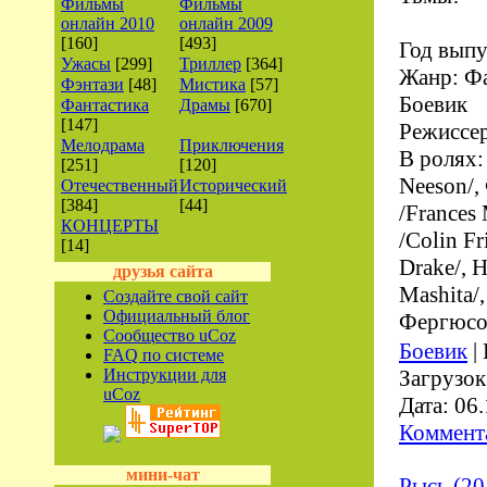
Фильмы
Фильмы
онлайн 2010
онлайн 2009
[160]
[493]
Год выпу
Ужасы
[299]
Триллер
[364]
Жанр: Фа
Фэнтази
[48]
Мистика
[57]
Боевик
Фантастика
Драмы
[670]
[147]
Режиссер
Мелодрама
Приключения
В ролях:
[251]
[120]
Neeson/
Отечественный
Исторический
[384]
[44]
/Frances
КОНЦЕРТЫ
/Colin Fr
[14]
Drake/, 
друзья сайта
Mashita/
Создайте свой сайт
Официальный блог
Фергюсон
Сообщество uCoz
Боевик
|
FAQ по системе
Инструкции для
Загрузок
uCoz
Дата:
06.
Коммента
мини-чат
Рысь (20