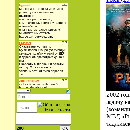
2002 год
задачу к
(команди
МВД «Ры
таджикс
200