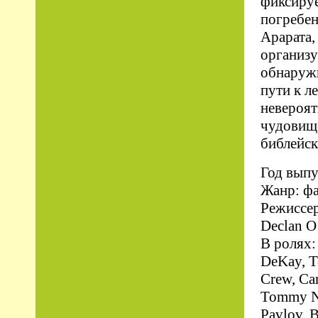
фиксируе
погребен
Арарата,
организу
обнаружи
пути к л
невероят
чудовище
библейс
Год выпу
Жанр: фа
Режиссер
Declan O
В ролях:
DeKay, T
Crew, Car
Tommy Noh
Pavlov, B