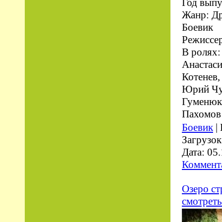
Год выпу
Жанр: Др
Боевик
Режиссер
В ролях:
Анастаси
Котенев,
Юрий Чу
Гуменюк,
Пахомов
Боевик
|
Загрузок
Дата:
05.
Коммента
Озеро стр
смотреть