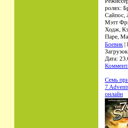
Режиссер
ролях: Б
Сайпос, 
Мэтт Фрю
Ходж, Кэ
Паре, М
Боевик
|
Загрузок
Дата:
23.
Коммента
Семь при
7 Advent
онлайн