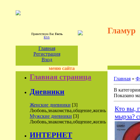
Гламур
Приветствую Вас
Гость
RSS
Главная
Регистрация
Вход
меню сайта
Главная страница
Главная
»
Ф
В категори
Дневники
Показано м
Женские дневники
[3]
Кто вы, г
Любовь,знакомства,общение,жизнь
мырза? с
Мужские дневники
[3]
Любовь,знакомства,общение,жизнь
ИНТЕРНЕТ