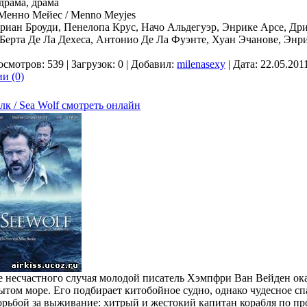
драма, драма
 Менно Мейес / Menno Meyjes
дриан Броуди, Пенелопа Крус, Начо Альдегуэр, Энрике Арсе, Др
 Берта Де Ла Дехеса, Антонио Де Ла Фуэнте, Хуан Эчанове, Энр
осмотров: 539 | Загрузок: 0 | Добавил:
milenasexy
| Дата:
22.05.201
и (0)
к / Sea Wolf смотреть онлайн
те несчастного случая молодой писатель Хэмпфри Ван Вейден ок
ытом море. Его подбирает китобойное судно, однако чудесное сп
орьбой за выживание: хитрый и жестокий капитан корабля по п