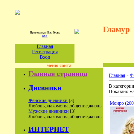
Гламур
Приветствую Вас
Гость
RSS
Главная
Регистрация
Вход
меню сайта
Главная страница
Главная
»
Ф
В категори
Дневники
Показано м
Женские дневники
[3]
Монро (200
Любовь,знакомства,общение,жизнь
Мужские дневники
[3]
Любовь,знакомства,общение,жизнь
ИНТЕРНЕТ