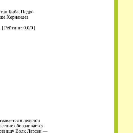
итан Биба, Педро
ике Хернандез
1
| Рейтинг: 0.0/0 |
азывается в ледяной
асение оборачивается
розвищу Волк Ларсен —