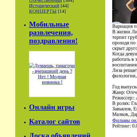
Отечественный
[384]
Исторический
[44]
КОНЦЕРТЫ
[14]
Мобильные
Вариация п
развлечения,
В жизни Лиз
терпит груб
поздравления!
проходя по
скрыт друг
Когда девуш
работать в 
воспитания
Лиза решает
филологии,
Год выпуск
Жанр: Отеч
Режиссер::
В ролях: Г
Онлайн игры
Завьялов, 
Малков, Да
Каталог сайтов
Фильмы он
Рейтинг: 0.0
Доска объявлений