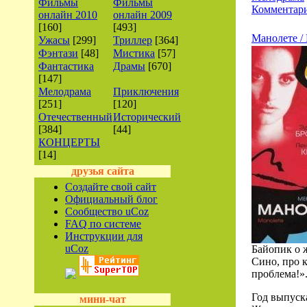
Фильмы
Фильмы
Комментари
онлайн 2010
онлайн 2009
[160]
[493]
Манолете / 
Ужасы
[299]
Триллер
[364]
Фэнтази
[48]
Мистика
[57]
Фантастика
Драмы
[670]
[147]
Мелодрама
Приключения
[251]
[120]
Отечественный
Исторический
[384]
[44]
КОНЦЕРТЫ
[14]
друзья сайта
Создайте свой сайт
Официальный блог
Сообщество uCoz
FAQ по системе
Инструкции для
uCoz
Байопик о 
Сино, про 
проблема!»
Год выпуск
мини-чат