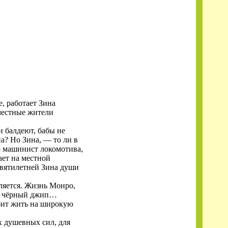
, работает Зина
 местные жители
и балдеют, бабы не
на? Но Зина, — то ли в
 — машинист локомотива,
ает на местной
евятилетней Зина души
вляется. Жизнь Монро,
ает чёрный джип…
бит жить на широкую
х душевных сил, для