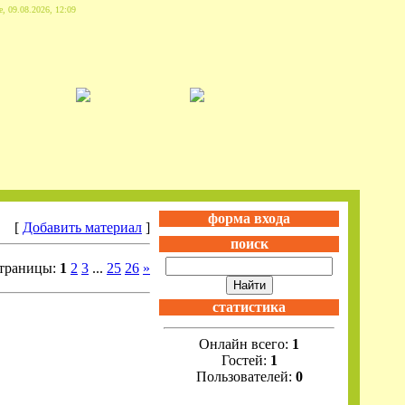
, 09.08.2026, 12:09
форма входа
[
Добавить материал
]
поиск
траницы:
1
2
3
...
25
26
»
статистика
Онлайн всего:
1
Гостей:
1
Пользователей:
0