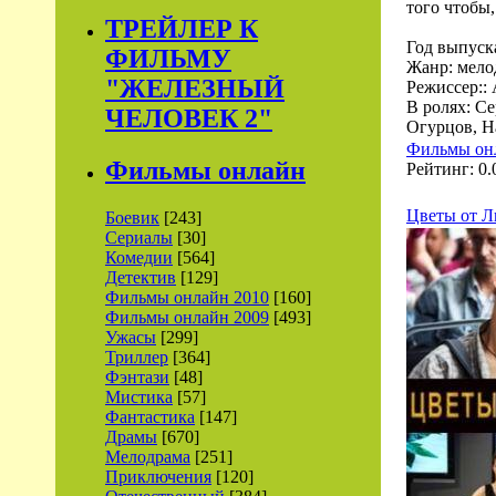
того чтобы
ТРЕЙЛЕР К
Год выпуск
ФИЛЬМУ
Жанр: мело
"ЖЕЛЕЗНЫЙ
Режиссер::
В ролях: С
ЧЕЛОВЕК 2"
Огурцов, Н
Фильмы он
Фильмы онлайн
Рейтинг: 0.0
Цветы от Л
Боевик
[243]
Сериалы
[30]
Комедии
[564]
Детектив
[129]
Фильмы онлайн 2010
[160]
Фильмы онлайн 2009
[493]
Ужасы
[299]
Триллер
[364]
Фэнтази
[48]
Мистика
[57]
Фантастика
[147]
Драмы
[670]
Мелодрама
[251]
Приключения
[120]