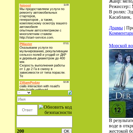
Жанр: мело
Режиссер::
В ролях: Э
Касабланк,
Драмы
| Пр
Комментари
Морской вол
В результа
воде в откр
200
жестокой б