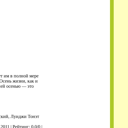
т им в полной мере
 Осень жизни, как и
ней осенью — это
нский, Луиджи Тонэт
.2011
| Рейтинг: 0.0/0 |