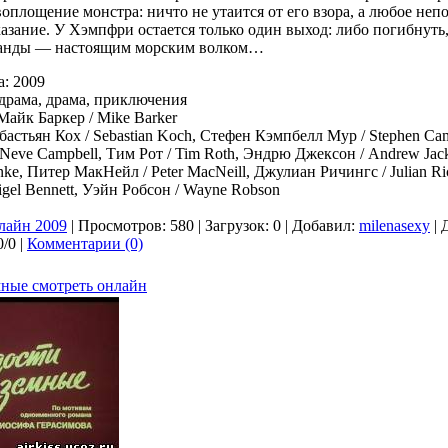
оплощение монстра: ничто не утаится от его взора, а любое неп
азание. У Хэмпфри остается только один выход: либо погибнуть,
манды — настоящим морским волком…
а: 2009
драма, драма, приключения
Майк Баркер / Mike Barker
бастьян Кох / Sebastian Koch, Стефен Кэмпбелл Мур / Stephen C
Neve Campbell, Тим Рот / Tim Roth, Эндрю Джексон / Andrew Jac
nke, Питер МакНейл / Peter MacNeill, Джулиан Ричингс / Julian R
igel Bennett, Уэйн Робсон / Wayne Robson
лайн 2009
| Просмотров: 580 | Загрузок: 0 | Добавил:
milenasexy
| 
/0 |
Комментарии (0)
мные смотреть онлайн