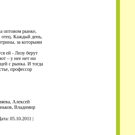
на оптовом рынке,
й отец. Каждый день,
итрины, за которыми
ся ей - Лизу берут
ют – у нее нет ни
цей с рынка. И тогда
астье, профессор
ляева, Алексей
еньков, Владимир
Дата:
05.10.2011
|