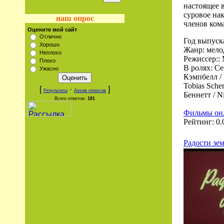
настоящее в
суровое нак
наш опрос
членов ко
Оцените мой сайт
Отлично
Год выпуск
Хорошо
Жанр: мело
Неплохо
Режиссер:: 
Плохо
В ролях: Се
Ужасно
Кэмпбелл / 
Tobias Sche
[
·
]
Результаты
Архив опросов
Беннетт / N
Всего ответов:
181
Фильмы он
Рейтинг: 0.0
Радости зе