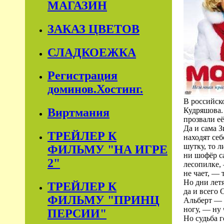
МАГАЗИН
ЗАКАЗ ЦВЕТОВ
СЛАДКОЕЖКА
Регистрация
доминов.Хостинг.
В российск
Кудряшова.
Виртмания
прозвали е
Да и сама З
ТРЕЙЛЕР К
находят себ
шутку, то л
ФИЛЬМУ "НА ИГРЕ
ни шофёр са
2"
лесопилке,
не чает, — 
Но дни летя
ТРЕЙЛЕР К
да и всего
ФИЛЬМУ "ПРИНЦ
Альберт — 
ногу, — ну 
ПЕРСИИ"
Но судьба 