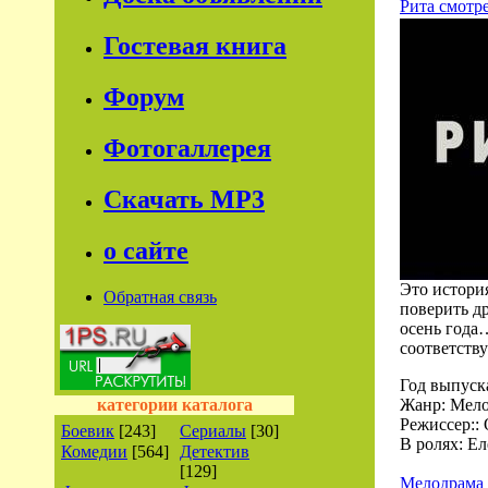
Рита смотр
Гостевая книга
Форум
Фотогаллерея
Скачать МР3
о сайте
Это истори
Обратная связь
поверить др
осень года
соответств
Год выпуск
категории каталога
Жанр: Мело
Режиссер::
Боевик
[243]
Сериалы
[30]
В ролях: Е
Комедии
[564]
Детектив
[129]
Мелодрама