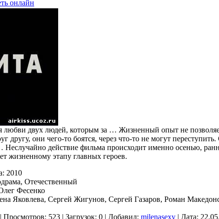
еть онлайн
я любви двух людей, которым за … Жизненный опыт не позволяе
уг другу, они чего-то боятся, через что-то не могут переступить.
… Неслучайно действие фильма происходит именно осенью, ран
ует жизненному этапу главных героев.
а: 2010
драма, Отечественный
 Олег Фесенко
лена Яковлева, Сергей Жигунов, Сергей Газаров, Роман Македо
| Просмотров: 523 | Загрузок: 0 | Добавил:
milenasexy
| Дата:
22.05