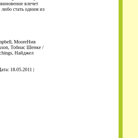
овиновение влечет
 либо стать одним из
ampbell, MooreНив
kson, Тобиас Шенке /
ichings, Найджел
Дата:
18.05.2011
|