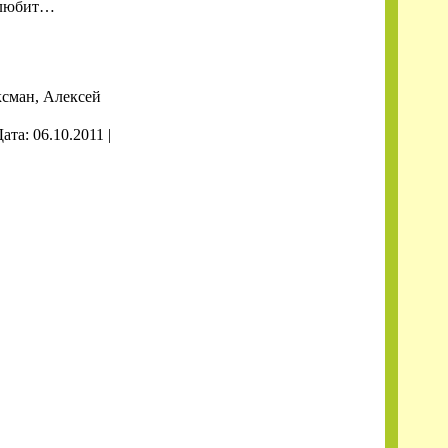
у любит…
ксман, Алексей
Дата:
06.10.2011
|