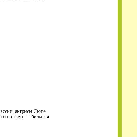
пассии, актрисы Люпе
н и на треть — большая