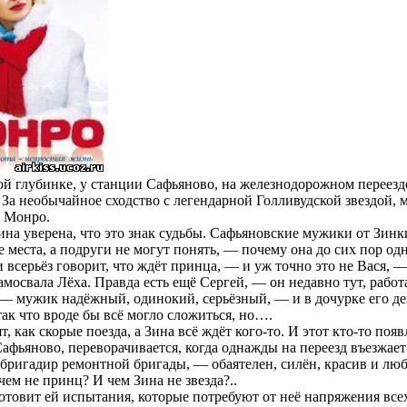
ой глубинке, у станции Сафьяново, на железнодорожном переезде
 За необычайное сходство с легендарной Голливудской звездой,
ё Монро.
ина уверена, что это знак судьбы. Сафьяновские мужики от Зинк
е места, а подруги не могут понять, — почему она до сих пор од
и всерьёз говорит, что ждёт принца, — и уж точно это не Вася,
мосвала Лёха. Правда есть ещё Сергей, — он недавно тут, работ
 — мужик надёжный, одинокий, серьёзный, — и в дочурке его д
так что вроде бы всё могло сложиться, но….
т, как скорые поезда, а Зина всё ждёт кого-то. И этот кто-то поя
 Сафьяново, переворачивается, когда однажды на переезд въезж
бригадир ремонтной бригады, — обаятелен, силён, красив и лю
чем не принц? И чем Зина не звезда?..
готовит ей испытания, которые потребуют от неё напряжения все