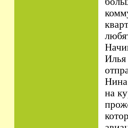
боль
комм
квар
любят
Начи
Илья 
отпра
Нина
на к
прож
кото
авиа