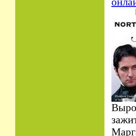
онла
Выро
зажи
Марг