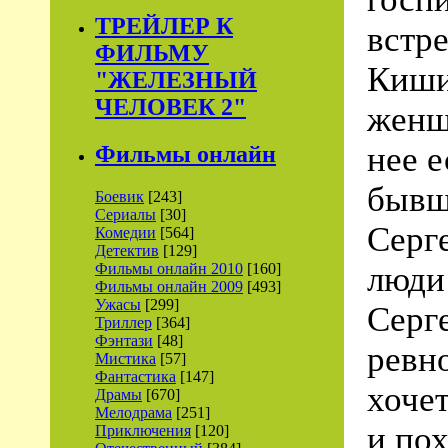
ТРЕЙЛЕР К
встр
ФИЛЬМУ
Киши
"ЖЕЛЕЗНЫЙ
ЧЕЛОВЕК 2"
женщ
нее 
Фильмы онлайн
бывш
Боевик
[243]
Сериалы
[30]
Серг
Комедии
[564]
Детектив
[129]
Фильмы онлайн 2010
[160]
люди
Фильмы онлайн 2009
[493]
Ужасы
[299]
Серг
Триллер
[364]
Фэнтази
[48]
ревно
Мистика
[57]
Фантастика
[147]
хоче
Драмы
[670]
Мелодрама
[251]
и по
Приключения
[120]