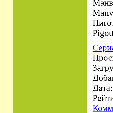
Мэнв
Manvi
Пиго
Pigot
Сери
Прос
Загру
Доба
Дата
Рейти
Комм