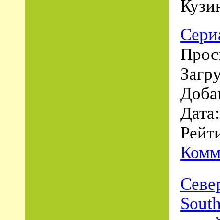
Кузи
Сери
Просм
Загру
Доба
Дата
Рейти
Комм
Север
Sout