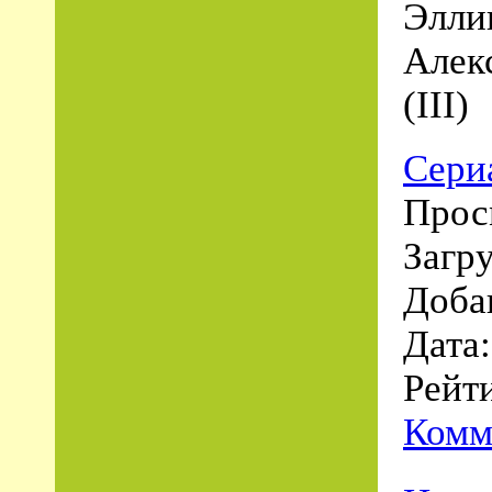
Элли
Алек
(III)
Сери
Прос
Загру
Доба
Дата
Рейти
Комм