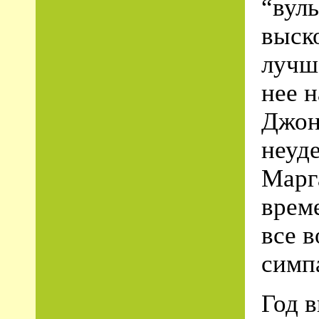
“вул
выско
лучш
нее н
Джон
неуд
Марга
врем
все 
симп
Год 