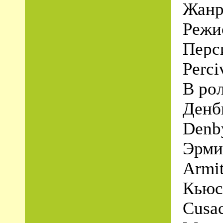
Жанр
Режи
Перси
Perci
В ро
Денб
Denb
Эрми
Armi
Кьюс
Cusac