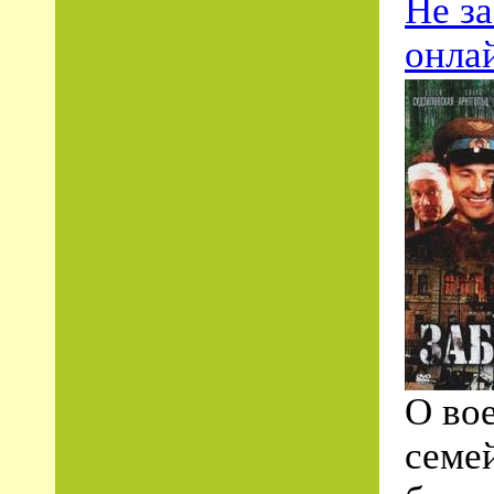
Не з
онла
О во
семе