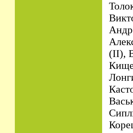
Толо
Викт
Андре
Алек
(II),
Кище
Лонг
Каст
Вась
Сипл
Коре