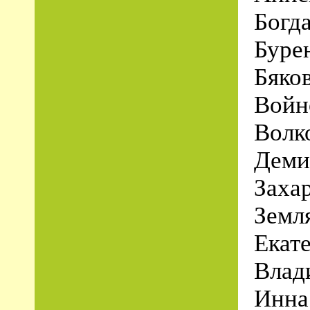
Богд
Буре
Бяко
Войн
Волк
Деми
Заха
Земл
Екат
Влад
Инна