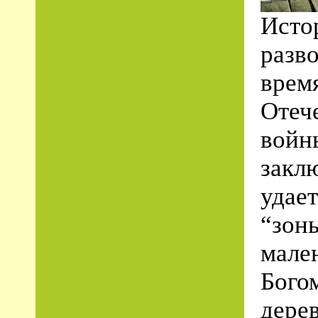
Исто
разв
врем
Отеч
войн
закл
удает
“зон
мале
Бого
дере