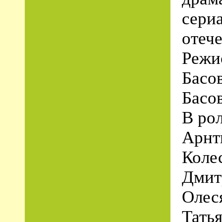
сериа
отеч
Режи
Басо
Басо
В рол
Арнт
Коле
Дмит
Олес
Тать