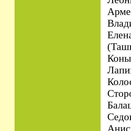
Арме
Влад
Елен
(Таш
Коны
Лапи
Коло
Стор
Бала
Седо
Анис