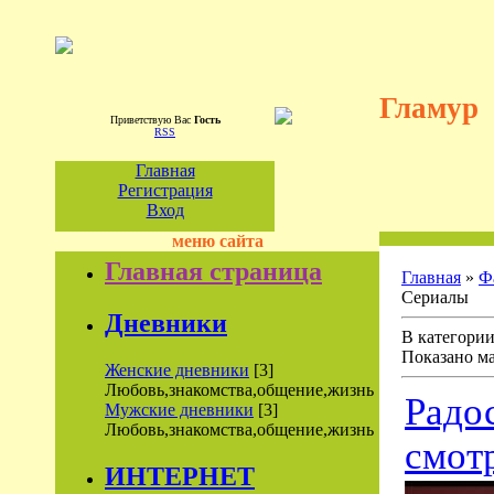
Гламур
Приветствую Вас
Гость
RSS
Главная
Регистрация
Вход
меню сайта
Главная страница
Главная
»
Ф
Сериалы
Дневники
В категори
Показано м
Женские дневники
[3]
Любовь,знакомства,общение,жизнь
Радо
Мужские дневники
[3]
Любовь,знакомства,общение,жизнь
смот
ИНТЕРНЕТ