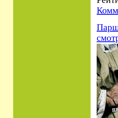
Комм
Парш
смот