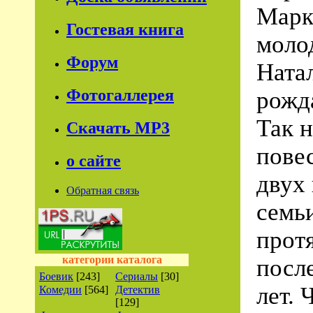
Марка
Гостевая книга
моло
Форум
Ната
Фотогаллерея
рожда
Так 
Скачать МР3
пове
о сайте
двух
Обратная связь
семь
прот
категории каталога
посл
Боевик
[243]
Сериалы
[30]
лет. 
Комедии
[564]
Детектив
[129]