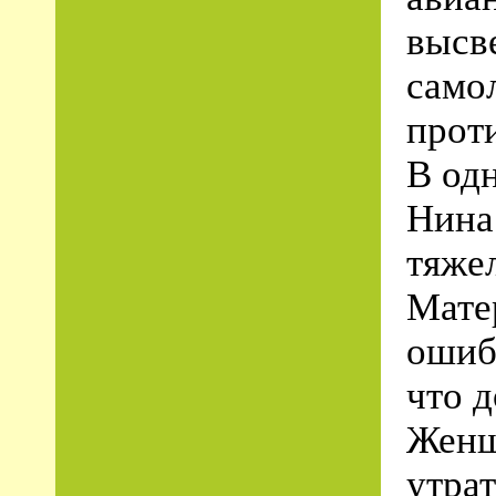
высв
само
прот
В од
Нина
тяже
Мате
ошиб
что д
Женщ
утрат