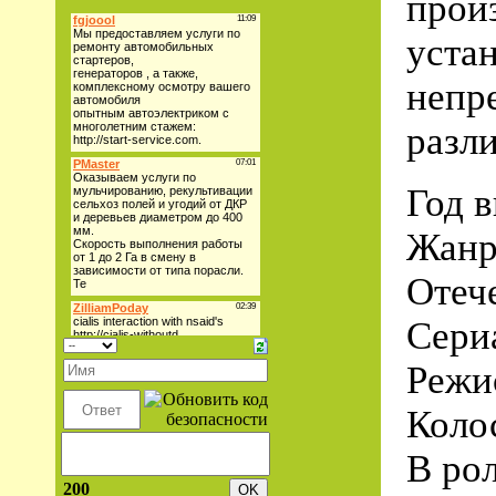
прои
уста
непр
разли
Год 
Жанр
Отеч
Сери
Режи
Коло
В ро
200