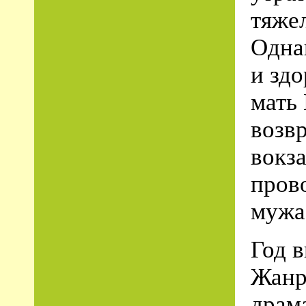
тяжел
Одна
и зд
мать 
возв
вокз
пров
мужа
Год 
Жанр
драм