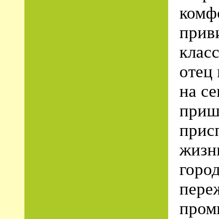
комф
прив
класс
отец
на се
приш
прис
жизн
город
пере
пром