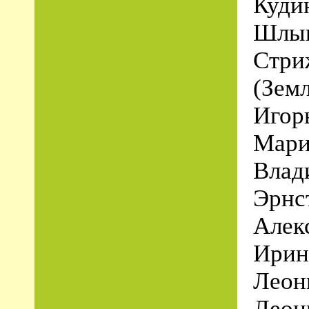
Куди
Шлык
Стри
(Зем
Игор
Мари
Влад
Эрнс
Алек
Ирин
Леон
Леон