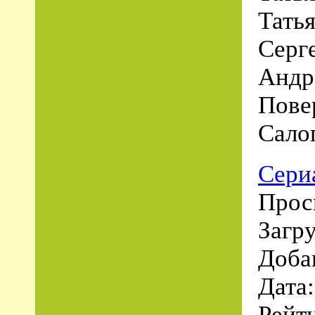
Тать
Серг
Андр
Пове
Сало
Сери
Просм
Загру
Доба
Дата
Рейти