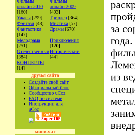
Фильмы
Фильмы
раскр
онлайн 2010
онлайн 2009
[160]
[493]
прой
Ужасы
[299]
Триллер
[364]
Фэнтази
[48]
Мистика
[57]
за со
Фантастика
Драмы
[670]
[147]
года.
Мелодрама
Приключения
[251]
[120]
филь
Отечественный
Исторический
[384]
[44]
Леме
КОНЦЕРТЫ
[14]
из в
друзья сайта
Создайте свой сайт
спец
Официальный блог
Сообщество uCoz
мета
FAQ по системе
Инструкции для
uCoz
зани
внед
мини-чат