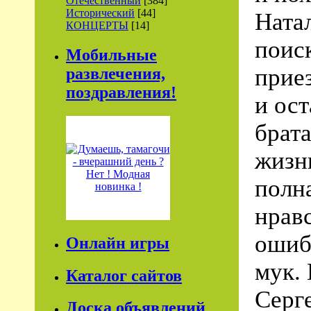
Отечественный
[384]
Исторический
[44]
Ната
КОНЦЕРТЫ
[14]
поис
Мобильные
прие
развлечения,
поздравления!
и ос
брат
жизн
полн
нрав
ошиб
Онлайн игры
мук. 
Каталог сайтов
Серг
Доска объявлений