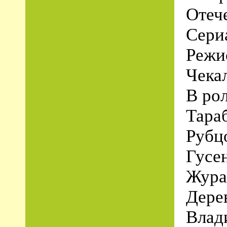
Отеч
Сери
Режи
Чека
В ро
Тара
Рубц
Гусе
Жура
Дере
Влад