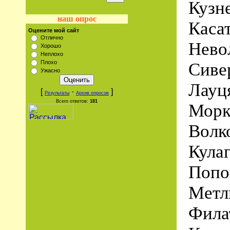
Кузн
наш опрос
Каса
Оцените мой сайт
Отлично
Нево
Хорошо
Неплохо
Плохо
Сиве
Ужасно
Лауц
[
·
]
Результаты
Архив опросов
Всего ответов:
181
Морк
Волк
Кула
Попо
Метл
Фила