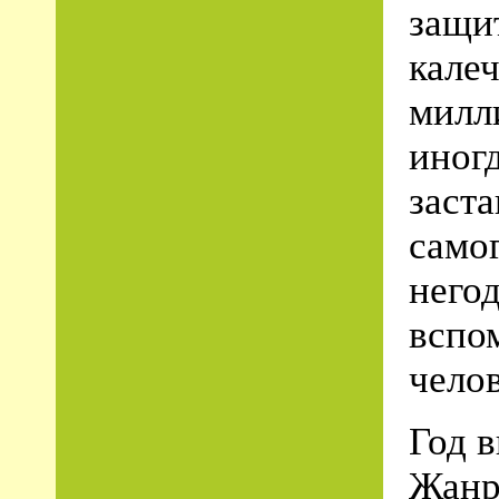
защи
кале
милл
иног
заста
само
негод
вспом
челов
Год 
Жанр