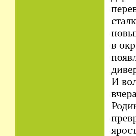
перев
стал
новы
в ок
появ
диве
И во
вчер
Роди
прев
ярос