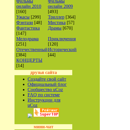
Фильмы
Фильмы
онлайн 2010
онлайн 2009
[160]
[493]
Ужасы
[299]
Триллер
[364]
Фэнтази
[48]
Мистика
[57]
Фантастика
Драмы
[670]
[147]
Мелодрама
Приключения
[251]
[120]
Отечественный
Исторический
[384]
[44]
КОНЦЕРТЫ
[14]
друзья сайта
Создайте свой сайт
Официальный блог
Сообщество uCoz
FAQ по системе
Инструкции для
uCoz
мини-чат