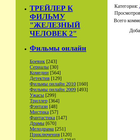
Категория:
ТРЕЙЛЕР К
Просмотро
ФИЛЬМУ
Всего комм
"ЖЕЛЕЗНЫЙ
Доба
ЧЕЛОВЕК 2"
Фильмы онлайн
Боевик
[243]
Сериалы
[30]
Комедии
[564]
Детектив
[129]
Фильмы онлайн 2010
[160]
Фильмы онлайн 2009
[493]
Ужасы
[299]
Триллер
[364]
Фэнтази
[48]
Мистика
[57]
Фантастика
[147]
Драмы
[670]
Мелодрама
[251]
Приключения
[120]