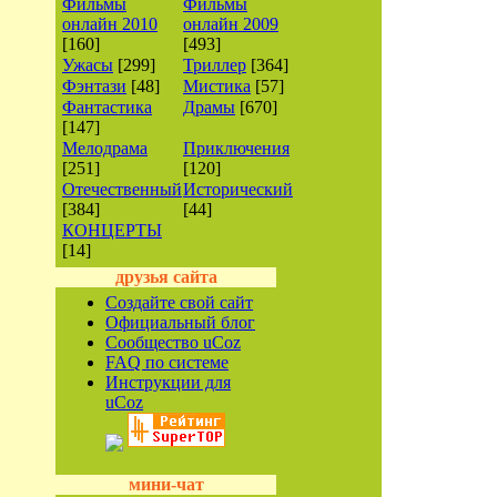
Фильмы
Фильмы
онлайн 2010
онлайн 2009
[160]
[493]
Ужасы
[299]
Триллер
[364]
Фэнтази
[48]
Мистика
[57]
Фантастика
Драмы
[670]
[147]
Мелодрама
Приключения
[251]
[120]
Отечественный
Исторический
[384]
[44]
КОНЦЕРТЫ
[14]
друзья сайта
Создайте свой сайт
Официальный блог
Сообщество uCoz
FAQ по системе
Инструкции для
uCoz
мини-чат