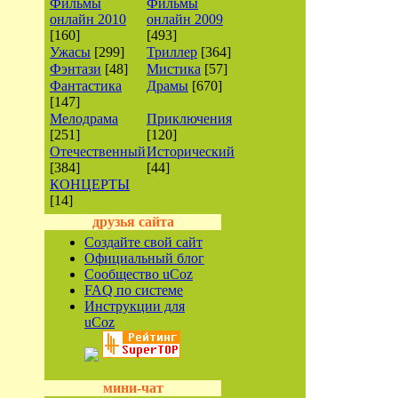
Фильмы
Фильмы
онлайн 2010
онлайн 2009
[160]
[493]
Ужасы
[299]
Триллер
[364]
Фэнтази
[48]
Мистика
[57]
Фантастика
Драмы
[670]
[147]
Мелодрама
Приключения
[251]
[120]
Отечественный
Исторический
[384]
[44]
КОНЦЕРТЫ
[14]
друзья сайта
Создайте свой сайт
Официальный блог
Сообщество uCoz
FAQ по системе
Инструкции для
uCoz
мини-чат