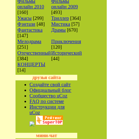
Фильмы
Фильмы
онлайн 2010
онлайн 2009
[160]
[493]
Ужасы
[299]
Триллер
[364]
Фэнтази
[48]
Мистика
[57]
Фантастика
Драмы
[670]
[147]
Мелодрама
Приключения
[251]
[120]
Отечественный
Исторический
[384]
[44]
КОНЦЕРТЫ
[14]
друзья сайта
Создайте свой сайт
Официальный блог
Сообщество uCoz
FAQ по системе
Инструкции для
uCoz
мини-чат