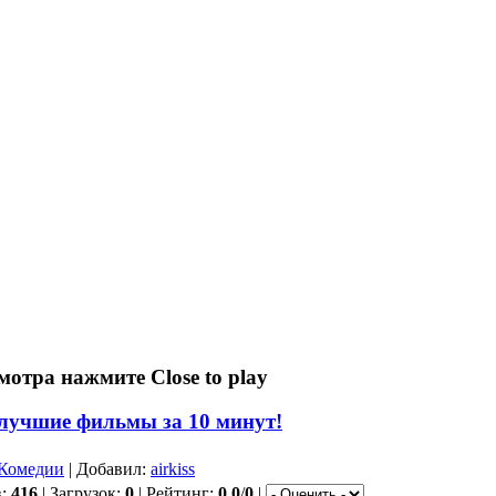
мотра нажмите Close to play
лучшие фильмы за 10 минут!
Комедии
| Добавил:
airkiss
в:
416
| Загрузок:
0
| Рейтинг:
0.0
/
0
|