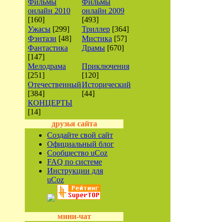
Фильмы
Фильмы
онлайн 2010
онлайн 2009
[160]
[493]
Ужасы
[299]
Триллер
[364]
Фэнтази
[48]
Мистика
[57]
Фантастика
Драмы
[670]
[147]
Мелодрама
Приключения
[251]
[120]
Отечественный
Исторический
[384]
[44]
КОНЦЕРТЫ
[14]
друзья сайта
Создайте свой сайт
Официальный блог
Сообщество uCoz
FAQ по системе
Инструкции для
uCoz
мини-чат