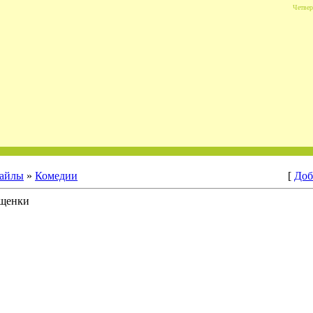
Четвер
айлы
»
Комедии
[
Доб
 щенки