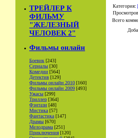
Категория:
ТРЕЙЛЕР К
Просмотро
ФИЛЬМУ
Всего комм
"ЖЕЛЕЗНЫЙ
Доба
ЧЕЛОВЕК 2"
Фильмы онлайн
Боевик
[243]
Сериалы
[30]
Комедии
[564]
Детектив
[129]
Фильмы онлайн 2010
[160]
Фильмы онлайн 2009
[493]
Ужасы
[299]
Триллер
[364]
Фэнтази
[48]
Мистика
[57]
Фантастика
[147]
Драмы
[670]
Мелодрама
[251]
Приключения
[120]