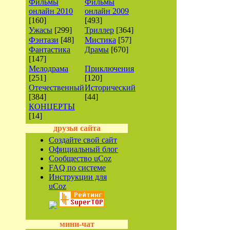
Фильмы
Фильмы
онлайн 2010
онлайн 2009
[160]
[493]
Ужасы
[299]
Триллер
[364]
Фэнтази
[48]
Мистика
[57]
Фантастика
Драмы
[670]
[147]
Мелодрама
Приключения
[251]
[120]
Отечественный
Исторический
[384]
[44]
КОНЦЕРТЫ
[14]
друзья сайта
Создайте свой сайт
Официальный блог
Сообщество uCoz
FAQ по системе
Инструкции для
uCoz
мини-чат