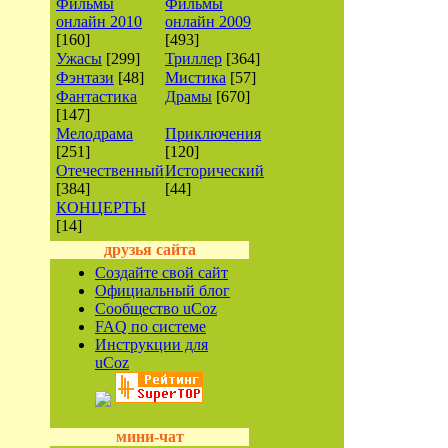
Фильмы
Фильмы
онлайн 2010
онлайн 2009
[160]
[493]
Ужасы
[299]
Триллер
[364]
Фэнтази
[48]
Мистика
[57]
Фантастика
Драмы
[670]
[147]
Мелодрама
Приключения
[251]
[120]
Отечественный
Исторический
[384]
[44]
КОНЦЕРТЫ
[14]
друзья сайта
Создайте свой сайт
Официальный блог
Сообщество uCoz
FAQ по системе
Инструкции для
uCoz
мини-чат