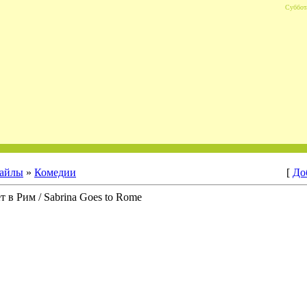
Суббота
айлы
»
Комедии
[
До
т в Рим / Sabrina Goes to Rome