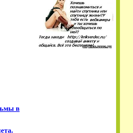
льмы в
ета.