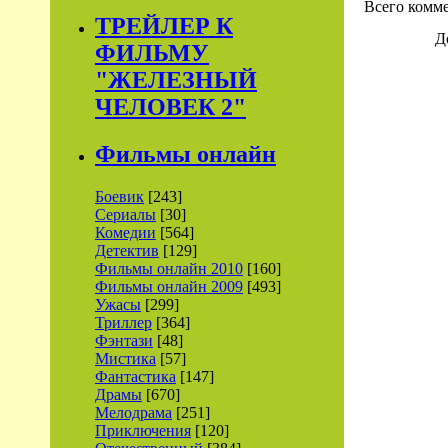
Всего комм
ТРЕЙЛЕР К
Д
ФИЛЬМУ
"ЖЕЛЕЗНЫЙ
ЧЕЛОВЕК 2"
Фильмы онлайн
Боевик
[243]
Сериалы
[30]
Комедии
[564]
Детектив
[129]
Фильмы онлайн 2010
[160]
Фильмы онлайн 2009
[493]
Ужасы
[299]
Триллер
[364]
Фэнтази
[48]
Мистика
[57]
Фантастика
[147]
Драмы
[670]
Мелодрама
[251]
Приключения
[120]