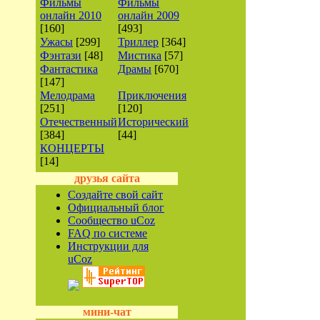
Фильмы
Фильмы
онлайн 2010
онлайн 2009
[160]
[493]
Ужасы
[299]
Триллер
[364]
Фэнтази
[48]
Мистика
[57]
Фантастика
Драмы
[670]
[147]
Мелодрама
Приключения
[251]
[120]
Отечественный
Исторический
[384]
[44]
КОНЦЕРТЫ
[14]
друзья сайта
Создайте свой сайт
Официальный блог
Сообщество uCoz
FAQ по системе
Инструкции для
uCoz
мини-чат