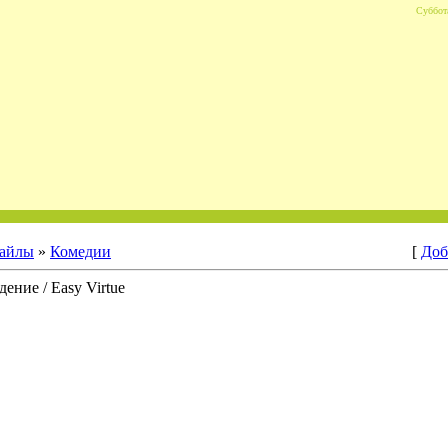
Суббота
айлы
»
Комедии
[
Доб
ение / Easy Virtue