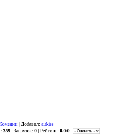
Комедии
| Добавил:
airkiss
в:
359
| Загрузок:
0
| Рейтинг:
0.0
/
0
|