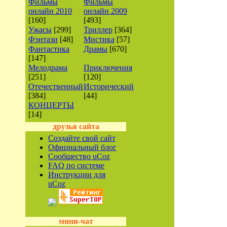
Фильмы
Фильмы
онлайн 2010
онлайн 2009
[160]
[493]
Ужасы
[299]
Триллер
[364]
Фэнтази
[48]
Мистика
[57]
Фантастика
Драмы
[670]
[147]
Мелодрама
Приключения
[251]
[120]
Отечественный
Исторический
[384]
[44]
КОНЦЕРТЫ
[14]
друзья сайта
Создайте свой сайт
Официальный блог
Сообщество uCoz
FAQ по системе
Инструкции для
uCoz
мини-чат