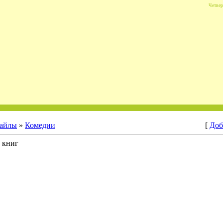
Четвер
айлы
»
Комедии
[
Доб
 книг