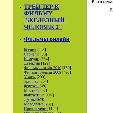
Всего комм
ТРЕЙЛЕР К
Д
ФИЛЬМУ
"ЖЕЛЕЗНЫЙ
ЧЕЛОВЕК 2"
Фильмы онлайн
Боевик
[243]
Сериалы
[30]
Комедии
[564]
Детектив
[129]
Фильмы онлайн 2010
[160]
Фильмы онлайн 2009
[493]
Ужасы
[299]
Триллер
[364]
Фэнтази
[48]
Мистика
[57]
Фантастика
[147]
Драмы
[670]
Мелодрама
[251]
Приключения
[120]