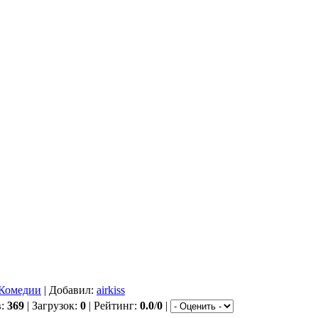
Комедии
| Добавил:
airkiss
в:
369
| Загрузок:
0
| Рейтинг:
0.0
/
0
|