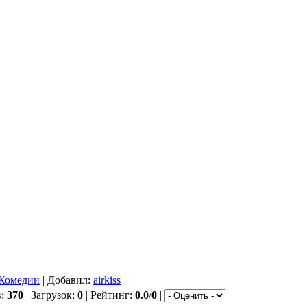
Комедии
| Добавил:
airkiss
в:
370
| Загрузок:
0
| Рейтинг:
0.0
/
0
|