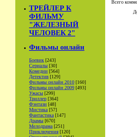
Всего комм
ТРЕЙЛЕР К
Д
ФИЛЬМУ
"ЖЕЛЕЗНЫЙ
ЧЕЛОВЕК 2"
Фильмы онлайн
Боевик
[243]
Сериалы
[30]
Комедии
[564]
Детектив
[129]
Фильмы онлайн 2010
[160]
Фильмы онлайн 2009
[493]
Ужасы
[299]
Триллер
[364]
Фэнтази
[48]
Мистика
[57]
Фантастика
[147]
Драмы
[670]
Мелодрама
[251]
Приключения
[120]