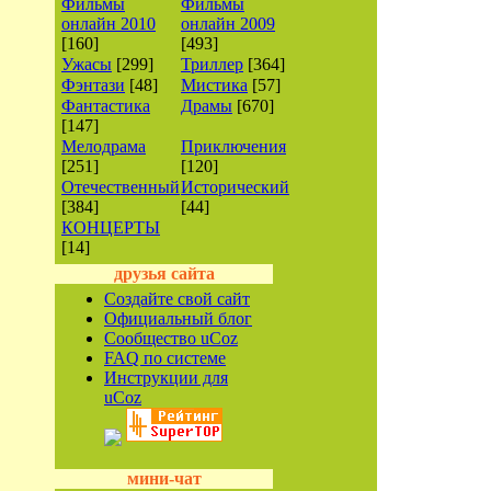
Фильмы
Фильмы
онлайн 2010
онлайн 2009
[160]
[493]
Ужасы
[299]
Триллер
[364]
Фэнтази
[48]
Мистика
[57]
Фантастика
Драмы
[670]
[147]
Мелодрама
Приключения
[251]
[120]
Отечественный
Исторический
[384]
[44]
КОНЦЕРТЫ
[14]
друзья сайта
Создайте свой сайт
Официальный блог
Сообщество uCoz
FAQ по системе
Инструкции для
uCoz
мини-чат