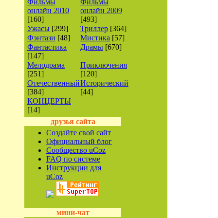
Фильмы
Фильмы
онлайн 2010
онлайн 2009
[160]
[493]
Ужасы
[299]
Триллер
[364]
Фэнтази
[48]
Мистика
[57]
Фантастика
Драмы
[670]
[147]
Мелодрама
Приключения
[251]
[120]
Отечественный
Исторический
[384]
[44]
КОНЦЕРТЫ
[14]
друзья сайта
Создайте свой сайт
Официальный блог
Сообщество uCoz
FAQ по системе
Инструкции для
uCoz
мини-чат