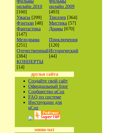
Фильмы
Фильмы
онлайн 2010
онлайн 2009
[160]
[493]
Ужасы
[299]
Триллер
[364]
Фэнтази
[48]
Мистика
[57]
Фантастика
Драмы
[670]
[147]
Мелодрама
Приключения
[251]
[120]
Отечественный
Исторический
[384]
[44]
КОНЦЕРТЫ
[14]
друзья сайта
Создайте свой сайт
Официальный блог
Сообщество uCoz
FAQ по системе
Инструкции для
uCoz
мини-чат