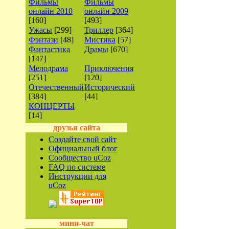
Фильмы
Фильмы
онлайн 2010
онлайн 2009
[160]
[493]
Ужасы
[299]
Триллер
[364]
Фэнтази
[48]
Мистика
[57]
Фантастика
Драмы
[670]
[147]
Мелодрама
Приключения
[251]
[120]
Отечественный
Исторический
[384]
[44]
КОНЦЕРТЫ
[14]
друзья сайта
Создайте свой сайт
Официальный блог
Сообщество uCoz
FAQ по системе
Инструкции для
uCoz
мини-чат