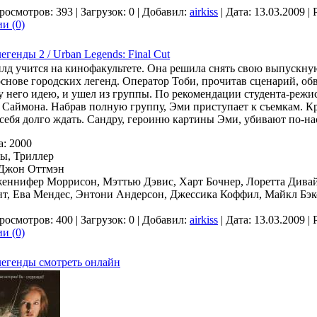
росмотров: 393 | Загрузок: 0 | Добавил:
airkiss
| Дата:
13.03.2009
| 
и (0)
егенды 2 / Urban Legends: Final Cut
д учится на кинофакультете. Она решила снять свою выпускну
основе городских легенд. Оператор Тоби, прочитав сценарий, об
 у него идею, и ушел из группы. По рекомендации студента-режи
 Саймона. Набрав полную группу, Эми приступает к съемкам. 
себя долго ждать. Сандру, героиню картины Эми, убивают по-нас
а: 2000
ы, Триллер
 Джон Оттмэн
женнифер Моррисон, Мэттью Дэвис, Харт Бочнер, Лоретта Дивай
т, Ева Мендес, Энтони Андерсон, Джессика Коффил, Майкл Бэк
росмотров: 400 | Загрузок: 0 | Добавил:
airkiss
| Дата:
13.03.2009
| 
и (0)
легенды смотреть онлайн