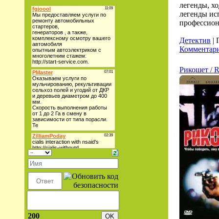
легенды, хо
легенды исп
профессион
Детектив
| 
Комментари
Рикошет / R
200