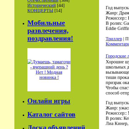
Отечественный
[384]
Исторический
[44]
Год выпуск
КОНЦЕРТЫ
[14]
Жанр: Драм
Режиссер:: 
Мобильные
В ролях: Ga
Eddie Griffi
развлечения,
поздравления!
Триллер
| П
Комментари
Городские л
Хорошие шу
школьных д
вызывающее
тиши прока
призрак ок
Чтобы спас
способ отпр
Онлайн игры
Год выпуск
Жанр: ужас
Каталог сайтов
Режиссер::
В ролях: К
Лиа Кинер,
Доска объявлений