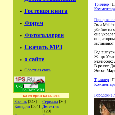
Триллер
| П
Комментари
Гостевая книга
Городские л
Форум
Эми Мэйфил
убийце на 
Фотогаллерея
она украла
оператором
заставляют 
Скачать МР3
Год выпуск
Жанр: Ужас
о сайте
Режиссер::
В ролях: Д
Обратная связь
Энсон Маун
Триллер
| П
Комментари
Городские 
категории каталога
Боевик
[243]
Сериалы
[30]
Комедии
[564]
Детектив
[129]