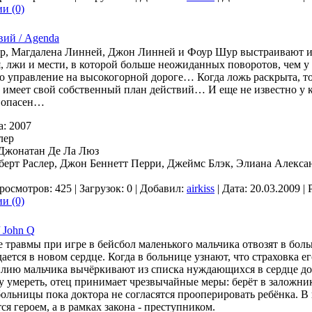
и (0)
вий / Agenda
р, Магдалена Линней, Джон Линней и Фоур Шур выстраивают 
, лжи и мести, в которой больше неожиданных поворотов, чем у 
о управление на высокогорной дороге… Когда ложь раскрыта, то
 имеет свой собственный план действий… И еще не известно у к
 опасен…
а: 2007
лер
 Джонатан Де Ла Люз
оберт Раслер, Джон Беннетт Перри, Джеймс Блэк, Элиана Алекса
росмотров: 425 | Загрузок: 0 | Добавил:
airkiss
| Дата:
20.03.2009
| 
и (0)
 John Q
е травмы при игре в бейсбол маленького мальчика отвозят в боль
ается в новом сердце. Когда в больнице узнают, что страховка ег
илию мальчика вычёркивают из списка нуждающихся в сердце до
у умереть, отец принимает чрезвычайные меры: берёт в заложни
больницы пока доктора не согласятся прооперировать ребёнка. В
ся героем, а в рамках закона - преступником.