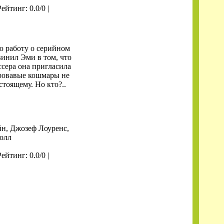
Рейтинг: 0.0/0 |
ю работу о серийном
винил Эми в том, что
ссера она пригласила
Кровавые кошмары не
тоящему. Но кто?..
н, Джозеф Лоуренс,
олл
Рейтинг: 0.0/0 |