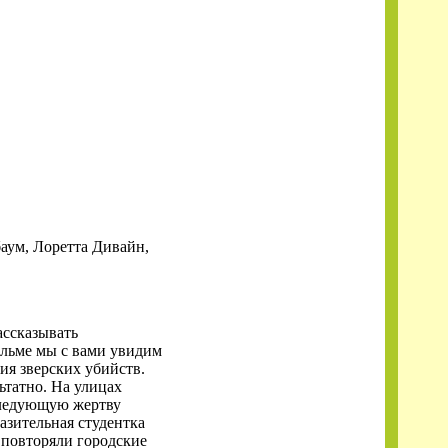
аум, Лоретта Дивайн,
ассказывать
ильме мы с вами увидим
ия зверских убийств.
ьтатно. На улицах
 следующую жертву
разительная студентка
 повторяли городские