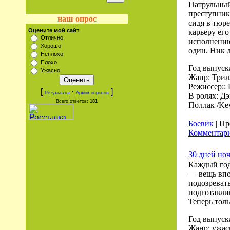
Патрульный
преступник
наш опрос
сидя в тюр
Оцените мой сайт
карьеру его
Отлично
исполнению
Хорошо
один. Ник 
Неплохо
Плохо
Год выпуск
Ужасно
Жанр: Трилл
Режиссер:: 
[
·
]
Результаты
Архив опросов
В ролях: Дэ
Всего ответов:
181
Поллак /Kev
Боевик
| Пр
Комментари
30 дней ноч
Каждый год
— вещь впо
подозреват
подготавлив
Теперь тол
Год выпуск
Жанр: ужас