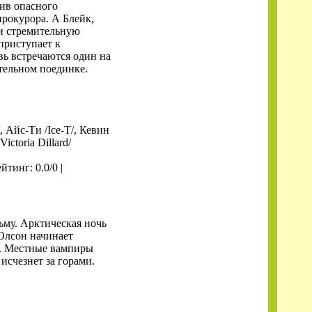
ив опасного
рокурора. А Блейк,
и стремительную
 приступает к
ь встречаются один на
тельном поединке.
 Айс-Ти /Ice-T/, Кевин
ctoria Dillard/
ейтинг: 0.0/0 |
ьму. Арктическая ночь
Олсон начинает
ко. Местные вампиры
исчезнет за горами.