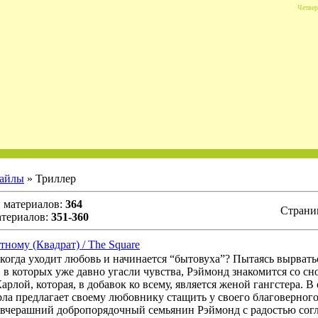
Четвер
айлы
» Триллер
и материалов:
364
Страни
атериалов:
351-360
тному (Квадрат) / The Square
 когда уходит любовь и начинается “бытовуха”? Пытаясь вырвать
 в которых уже давно угасли чувства, Рэймонд знакомится со с
арлой, которая, в добавок ко всему, является женой гангстера. 
рла предлагает своему любовнику стащить у своего благоверного
и вчерашний добропорядочный семьянин Рэймонд с радостью согл