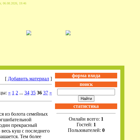
г, 06.08.2026, 19:46
форма входа
[
Добавить материал
]
поиск
цы:
«
1
2
...
34
35
36
37
»
статистика
ся из болота семейных
Онлайн всего:
1
ногшибательной
Гостей:
1
В один прекрасный
Пользователей:
0
 весь куш с последнего
ашается. Тем более