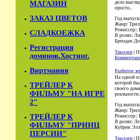
МАГАЗИН
дело выгляд
просто..
ЗАКАЗ ЦВЕТОВ
Год выпуск
Жанр: Трил
Режиссер:: 
СЛАДКОЕЖКА
В ролях: Л
Брендан До
Регистрация
Триллер
| П
доминов.Хостинг.
Комментари
Виртмания
Разбитое зе
На одной и
которой бы
ТРЕЙЛЕР К
своего дом
ФИЛЬМУ "НА ИГРЕ
реальности
2"
Год выпуск
Жанр: Трил
ТРЕЙЛЕР К
Режиссер::
В ролях: Л
ФИЛЬМУ "ПРИНЦ
Кубрик Элл
ПЕРСИИ"
Триллер
| П