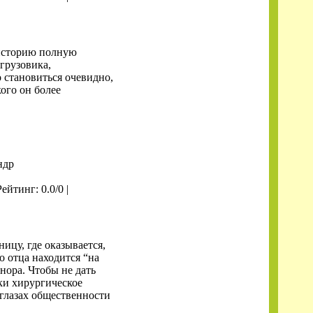
историю полную
грузовика,
 становиться очевидно,
ого он более
ндр
Рейтинг: 0.0/0 |
ницу, где оказывается,
о отца находится “на
нора. Чтобы не дать
ки хирургическое
 глазах общественности