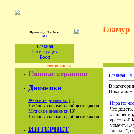
Гламур
Приветствую Вас
Гость
RSS
Главная
Регистрация
Вход
меню сайта
Главная страница
Главная
»
Ф
В категори
Дневники
Показано м
Женские дневники
[3]
Игра по чес
Любовь,знакомства,общение,жизнь
Что делать,
Мужские дневники
[3]
отношений,
Любовь,знакомства,общение,жизнь
красоткой К
момент, Ка
ИНТЕРНЕТ
“дельца”, 