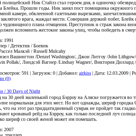
 полицейский Ник Стайлз стал героем дня, в одиночку обезвред
а Блейка. Прошли годы. Ник занял пост помощника окружного п
емной камере, обклеенной газетными вырезками, запечатлевшим
 заклятого врага, жаждал мести. Совершив дерзкий побег, Блейк
 чудовищного плана отмщения. Преступник и страж закона внов
должен вспомнить жестокие законы улиц, чтобы победить в смер
а: 1991
ер / Детектив / Боевик
Рассел Малкэй / Russell Mulcahy
нзел Вашингтон /Denzel Washington/, Джон Литгоу /John Lithgow/,
in Pollak/, Линдсэй Вагнер /Lindsay Wagner/, Виктория Диллард /Vi
осмотров: 591 | Загрузок: 0 | Добавил:
airkiss
| Дата:
12.03.2009
| Р
и (0)
и / 30 Days of Night
 на 30 дней маленький город Бэрроу на Аляске погружается во т
лне нормальная для этих мест. Но вот однажды, шериф городка 
ь, что на этот раз тридцатидневный сумрак не пройдет так глад
ают кровавый рейд на Бэрроу, как только последний луч солнца 
ько шериф со своей женой может им помешать.
а: 2007
ы, триллер