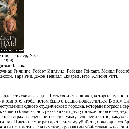
ктив, Триллер, Ужасы
а: 1998
Джэми Блэнкс
жулиан Ричингс, Роберт Инглунд, Ребекка Гэйхарт, Майкл Розенб
ксон, Тара Рид, Джон Невилл, Джаред Лето, Алисия Уитт.
ороде есть свои легенды. Есть свои страшилки, которые нужно р
 в темноте, чтобы потом было страшно пошевелиться. В этом ф
еступлений одного студенческого городка, который потрясла сер
вально сбилась с ног, разыскивая преступников, но всё безрезул
арился страх и леденящий сердце ужас, ведь неизвестно, какую
хопат. Никто не мог разгадать систему убийств, пока одна сооб
атали не заметила связь между кровавыми убийствами – все они