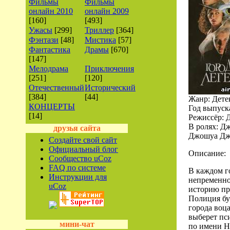
Фильмы
Фильмы
онлайн 2010
онлайн 2009
[160]
[493]
Ужасы
[299]
Триллер
[364]
Фэнтази
[48]
Мистика
[57]
Фантастика
Драмы
[670]
[147]
Мелодрама
Приключения
[251]
[120]
Отечественный
Исторический
[384]
[44]
Жанр: Дете
КОНЦЕРТЫ
Год выпуск
[14]
Режиссёр: 
В ролях: Д
друзья сайта
Джошуа Дже
Создайте свой сайт
Официальный блог
Описание:
Сообщество uCoz
FAQ по системе
В каждом г
Инструкции для
непременно
uCoz
историю пр
Полиция бук
города воц
выберет пси
мини-чат
по имени Н