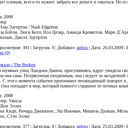
ит плевым, всего-то нужно: забрать все деньги и смыться. Но ес
а: 2008
лер
Нэш Эдгертон / Nash Edgerton
иза Бэйли, Люси Белл, Пол Цезар, Аманда Кромптон, Мари Д`Ар
нохью, Джоэл Эдгертон
росмотров: 391 | Загрузок: 0 | Добавил:
airkiss
| Дата:
26.03.2009
| 
и (0)
ркало / The Broken
з шумных улиц Лондона Джина, прогуливаясь, вдруг увидела сво
ла она сама. Потрясенная увиденным, она следует за загадочной
а. С этого момента события принимают неожиданный поворот и 
. Она попадает в мир, который намного страшнее ее ночных кош
а: 2008
лер, Ужасы
 Шон Эллис
ена Хиди, Ричард Дженкинс, Эш Ньюман, Мишель Дункан, Мельв
ис, Стэн Эллис
росмотров: 377 | Загрузок: 0 | Добавил:
airkiss
| Дата:
25.03.2009
| 