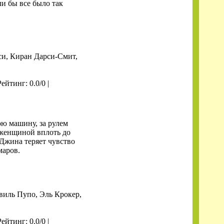
ли бы все было так
си, Киран Дарси-Смит,
Рейтинг: 0.0/0 |
ю машину, за рулем
 женщиной вплоть до
Джина теряет чувство
маров.
иль Пупо, Эль Крокер,
Рейтинг: 0.0/0 |