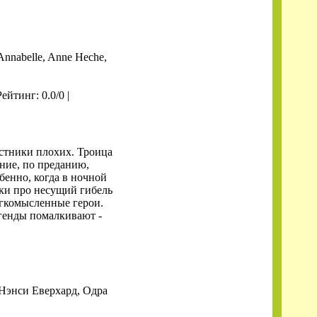
Annabelle, Anne Heche,
Рейтинг: 0.0/0 |
астники плохих. Троица
ние, по преданию,
енно, когда в ночной
йки про несущий гибель
егкомысленные герои.
егенды помалкивают -
 Нэнси Еверхард, Одра