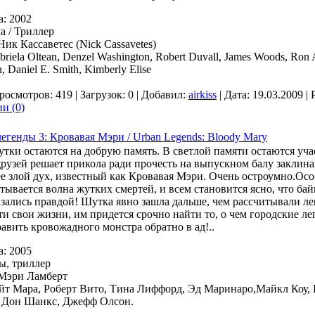
а: 2002
а / Триллер
Ник Кассаветес (Nick Cassavetes)
briela Oltean, Denzel Washington, Robert Duvall, James Woods, Ron 
n, Daniel E. Smith, Kimberly Elise
росмотров: 419 | Загрузок: 0 | Добавил:
airkiss
| Дата:
19.03.2009
| 
и (0)
егенды 3: Кровавая Мэри / Urban Legends: Bloody Mary
тки остаются на добрую память. В светлой памяти остаются уч
рузей решает прикола ради прочесть на выпускном балу заклина
 злой дух, известный как Кровавая Мэри. Очень остроумно.Особ
тывается волна жутких смертей, и всем становится ясно, что ба
азались правдой! Шутка явно зашла дальше, чем рассчитывали л
ти свои жизни, им придется срочно найти то, о чем городские л
авить кровожадного монстра обратно в ад!..
а: 2005
ы, триллер
 Мэри Ламберт
ейт Мара, Роберт Вито, Тина Лиффорд, Эд Маринаро,Майкл Коу,
 Дон Шанкс, Джефф Олсон.