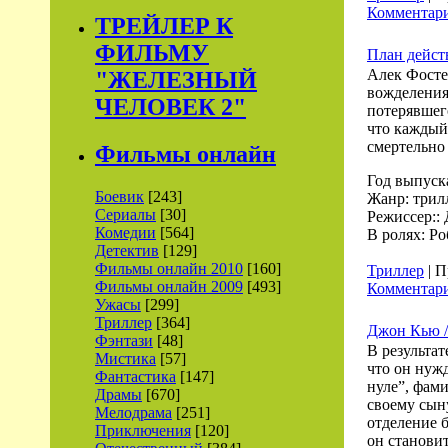
Комментари
ТРЕЙЛЕР К
ФИЛЬМУ
План дейст
Алек Фосте
"ЖЕЛЕЗНЫЙ
вожделения
ЧЕЛОВЕК 2"
потерявшег
что каждый
смертельно
Фильмы онлайн
Год выпуск
Боевик
[243]
Жанр: трил
Сериалы
[30]
Режиссер::
Комедии
[564]
В ролях: Р
Детектив
[129]
Фильмы онлайн 2010
[160]
Триллер
| П
Фильмы онлайн 2009
[493]
Комментари
Ужасы
[299]
Триллер
[364]
Джон Кью /
Фэнтази
[48]
В результат
Мистика
[57]
что он нужд
Фантастика
[147]
нуле”, фам
Драмы
[670]
своему сын
Мелодрама
[251]
отделение 
Приключения
[120]
он становит