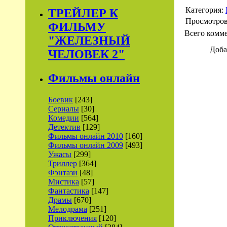
Категория:
ТРЕЙЛЕР К
Просмотро
ФИЛЬМУ
Всего комм
"ЖЕЛЕЗНЫЙ
Доба
ЧЕЛОВЕК 2"
Фильмы онлайн
Боевик
[243]
Сериалы
[30]
Комедии
[564]
Детектив
[129]
Фильмы онлайн 2010
[160]
Фильмы онлайн 2009
[493]
Ужасы
[299]
Триллер
[364]
Фэнтази
[48]
Мистика
[57]
Фантастика
[147]
Драмы
[670]
Мелодрама
[251]
Приключения
[120]