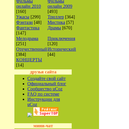
Фильмы
Фильмы
онлайн 2010
онлайн 2009
[160]
[493]
Ужасы
[299]
Триллер
[364]
Фэнтази
[48]
Мистика
[57]
Фантастика
Драмы
[670]
[147]
Мелодрама
Приключения
[251]
[120]
Отечественный
Исторический
[384]
[44]
КОНЦЕРТЫ
[14]
друзья сайта
Создайте свой сайт
Официальный блог
Сообщество uCoz
FAQ по системе
Инструкции для
uCoz
мини-чат