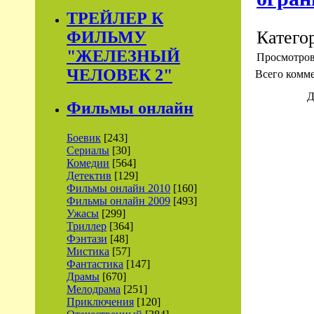
ТРЕЙЛЕР К
Катего
ФИЛЬМУ
"ЖЕЛЕЗНЫЙ
Просмотро
ЧЕЛОВЕК 2"
Всего комм
Д
Фильмы онлайн
Боевик
[243]
Сериалы
[30]
Комедии
[564]
Детектив
[129]
Фильмы онлайн 2010
[160]
Фильмы онлайн 2009
[493]
Ужасы
[299]
Триллер
[364]
Фэнтази
[48]
Мистика
[57]
Фантастика
[147]
Драмы
[670]
Мелодрама
[251]
Приключения
[120]