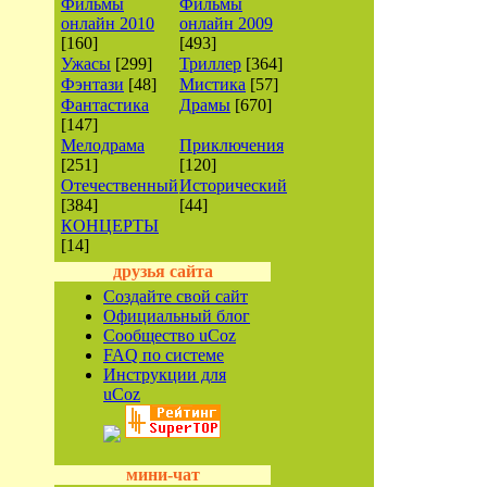
Фильмы
Фильмы
онлайн 2010
онлайн 2009
[160]
[493]
Ужасы
[299]
Триллер
[364]
Фэнтази
[48]
Мистика
[57]
Фантастика
Драмы
[670]
[147]
Мелодрама
Приключения
[251]
[120]
Отечественный
Исторический
[384]
[44]
КОНЦЕРТЫ
[14]
друзья сайта
Создайте свой сайт
Официальный блог
Сообщество uCoz
FAQ по системе
Инструкции для
uCoz
мини-чат