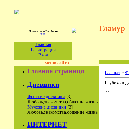
Гламур
Приветствую Вас
Гость
RSS
Главная
Регистрация
Вход
меню сайта
Главная страница
Главная
»
Ф
Глубоко в дж
Дневники
[ ]
Женские дневники
[3]
Любовь,знакомства,общение,жизнь
Мужские дневники
[3]
Любовь,знакомства,общение,жизнь
ИНТЕРНЕТ