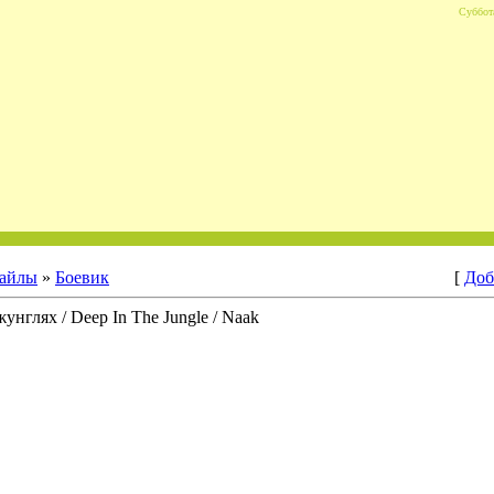
Суббота
айлы
»
Боевик
[
Доб
унглях / Deep In The Jungle / Naak