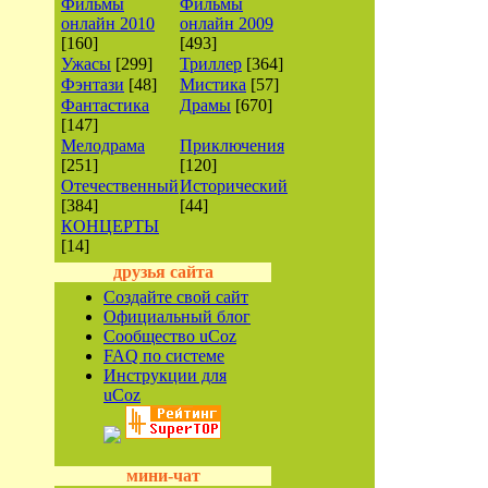
Фильмы
Фильмы
онлайн 2010
онлайн 2009
[160]
[493]
Ужасы
[299]
Триллер
[364]
Фэнтази
[48]
Мистика
[57]
Фантастика
Драмы
[670]
[147]
Мелодрама
Приключения
[251]
[120]
Отечественный
Исторический
[384]
[44]
КОНЦЕРТЫ
[14]
друзья сайта
Создайте свой сайт
Официальный блог
Сообщество uCoz
FAQ по системе
Инструкции для
uCoz
мини-чат