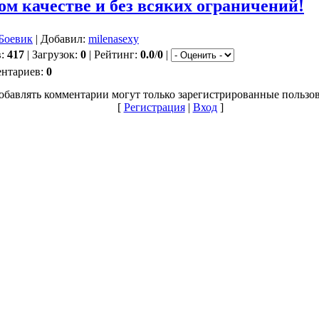
ом качестве и без всяких ограничений!
Боевик
| Добавил:
milenasexy
в:
417
| Загрузок:
0
| Рейтинг:
0.0
/
0
|
ентариев:
0
обавлять комментарии могут только зарегистрированные пользов
[
Регистрация
|
Вход
]