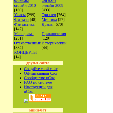
Фильмы
Фильмы
онлайн 2010
онлайн 2009
[160]
[493]
Ужасы
[299]
Триллер
[364]
Фэнтази
[48]
Мистика
[57]
Фантастика
Драмы
[670]
[147]
Мелодрама
Приключения
[251]
[120]
Отечественный
Исторический
[384]
[44]
КОНЦЕРТЫ
[14]
друзья сайта
Создайте свой сайт
Официальный блог
Сообщество uCoz
FAQ по системе
Инструкции для
uCoz
мини-чат