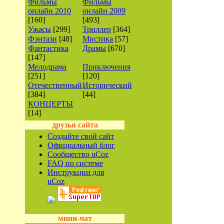
Фильмы
Фильмы
онлайн 2010
онлайн 2009
[160]
[493]
Ужасы
[299]
Триллер
[364]
Фэнтази
[48]
Мистика
[57]
Фантастика
Драмы
[670]
[147]
Мелодрама
Приключения
[251]
[120]
Отечественный
Исторический
[384]
[44]
КОНЦЕРТЫ
[14]
друзья сайта
Создайте свой сайт
Официальный блог
Сообщество uCoz
FAQ по системе
Инструкции для
uCoz
мини-чат