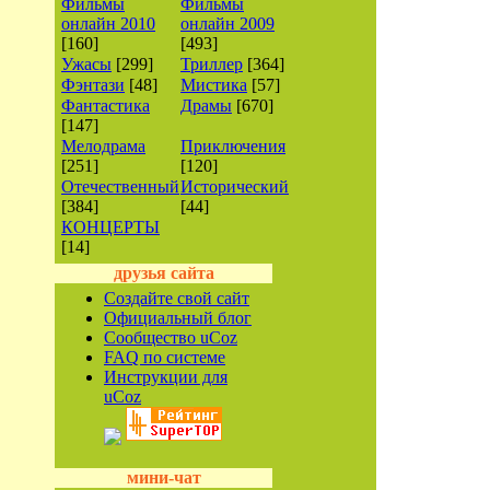
Фильмы
Фильмы
онлайн 2010
онлайн 2009
[160]
[493]
Ужасы
[299]
Триллер
[364]
Фэнтази
[48]
Мистика
[57]
Фантастика
Драмы
[670]
[147]
Мелодрама
Приключения
[251]
[120]
Отечественный
Исторический
[384]
[44]
КОНЦЕРТЫ
[14]
друзья сайта
Создайте свой сайт
Официальный блог
Сообщество uCoz
FAQ по системе
Инструкции для
uCoz
мини-чат