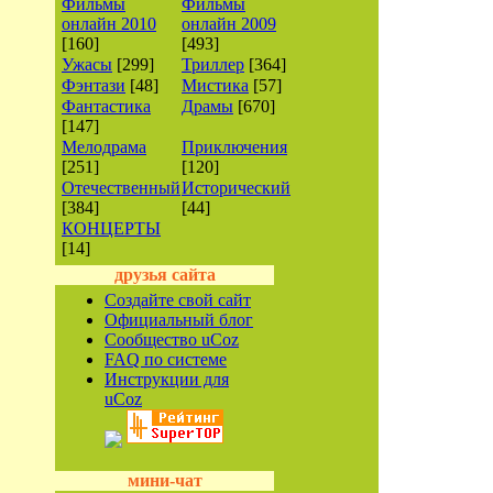
Фильмы
Фильмы
онлайн 2010
онлайн 2009
[160]
[493]
Ужасы
[299]
Триллер
[364]
Фэнтази
[48]
Мистика
[57]
Фантастика
Драмы
[670]
[147]
Мелодрама
Приключения
[251]
[120]
Отечественный
Исторический
[384]
[44]
КОНЦЕРТЫ
[14]
друзья сайта
Создайте свой сайт
Официальный блог
Сообщество uCoz
FAQ по системе
Инструкции для
uCoz
мини-чат