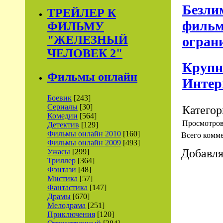
Безли
ТРЕЙЛЕР К
фильм
ФИЛЬМУ
"ЖЕЛЕЗНЫЙ
огран
ЧЕЛОВЕК 2"
Крупн
Фильмы онлайн
Интерн
Боевик
[243]
Сериалы
[30]
Категор
Комедии
[564]
Просмотро
Детектив
[129]
Фильмы онлайн 2010
[160]
Всего комм
Фильмы онлайн 2009
[493]
Добавля
Ужасы
[299]
Триллер
[364]
Фэнтази
[48]
Мистика
[57]
Фантастика
[147]
Драмы
[670]
Мелодрама
[251]
Приключения
[120]