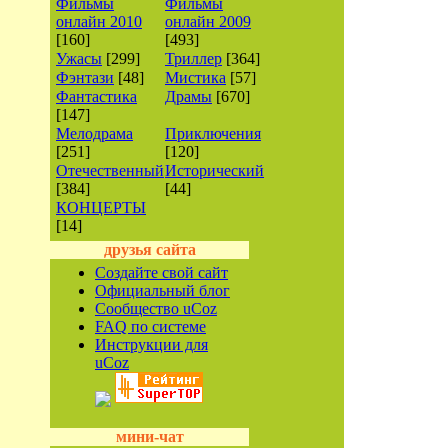
Фильмы
Фильмы
онлайн 2010
онлайн 2009
[160]
[493]
Ужасы
[299]
Триллер
[364]
Фэнтази
[48]
Мистика
[57]
Фантастика
Драмы
[670]
[147]
Мелодрама
Приключения
[251]
[120]
Отечественный
Исторический
[384]
[44]
КОНЦЕРТЫ
[14]
друзья сайта
Создайте свой сайт
Официальный блог
Сообщество uCoz
FAQ по системе
Инструкции для
uCoz
мини-чат