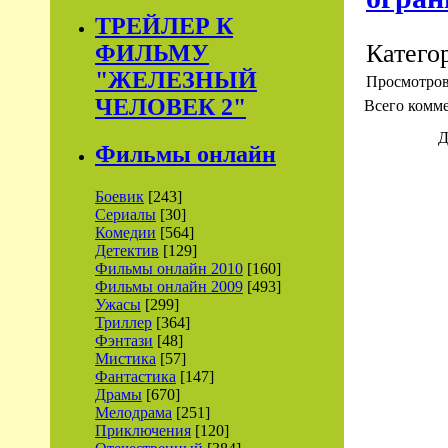
ТРЕЙЛЕР К
Катего
ФИЛЬМУ
"ЖЕЛЕЗНЫЙ
Просмотро
ЧЕЛОВЕК 2"
Всего комм
Д
Фильмы онлайн
Боевик
[243]
Сериалы
[30]
Комедии
[564]
Детектив
[129]
Фильмы онлайн 2010
[160]
Фильмы онлайн 2009
[493]
Ужасы
[299]
Триллер
[364]
Фэнтази
[48]
Мистика
[57]
Фантастика
[147]
Драмы
[670]
Мелодрама
[251]
Приключения
[120]