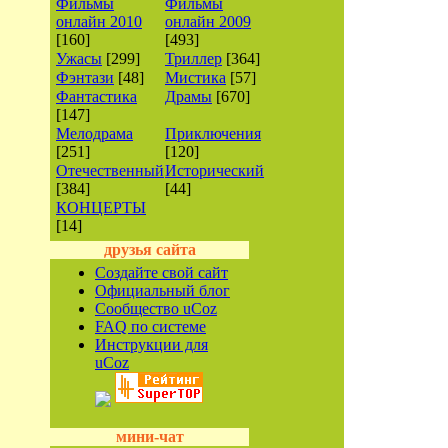
Фильмы
Фильмы
онлайн 2010
онлайн 2009
[160]
[493]
Ужасы
[299]
Триллер
[364]
Фэнтази
[48]
Мистика
[57]
Фантастика
Драмы
[670]
[147]
Мелодрама
Приключения
[251]
[120]
Отечественный
Исторический
[384]
[44]
КОНЦЕРТЫ
[14]
друзья сайта
Создайте свой сайт
Официальный блог
Сообщество uCoz
FAQ по системе
Инструкции для
uCoz
мини-чат